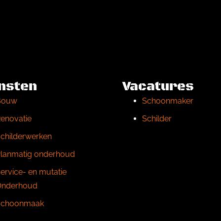
nsten
Vacatures
Bouw
Schoonmaker
enovatie
Schilder
childerwerken
lanmatig onderhoud
ervice- en mutatie
Onderhoud
Schoonmaak