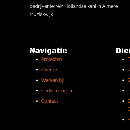
bedrijventerrein Hollandse kant in Almere
Muziekwijk.
Navigatie
Die
Projecten
Over ons
R
Werken bij
S
Certificeringen
P
Contact
S