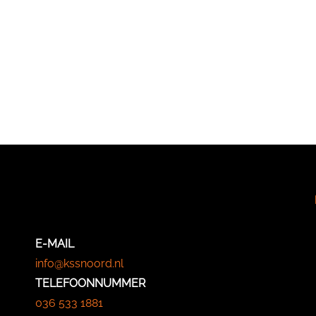
E-MAIL
info@kssnoord.nl
TELEFOONNUMMER
036 533 1881